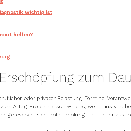
ut
agnostik wichtig ist
rnout helfen?
burg
Erschöpfung zum Dau
uflicher oder privater Belastung. Termine, Verantwor
le zum Alltag. Problematisch wird es, wenn aus vorü
ergiereserven sich trotz Erholung nicht mehr ausrei