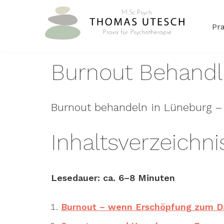
Pra
Zum
Startseite
»
Burnout Behandlung Lüneburg Psychot
Inhalt
springen
Burnout Behandl
Burnout behandeln in Lüneburg –
Inhaltsverzeichni
Lesedauer: ca. 6–8 Minuten
Burnout – wenn Erschöpfung zum D